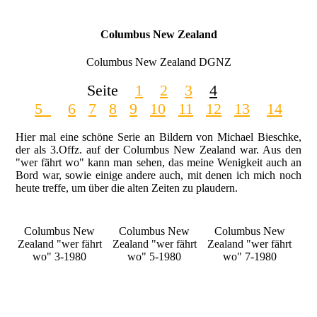
Columbus New Zealand
Columbus New Zealand DGNZ
Seite
1
2
3
4
5
6
7
8
9
10
11
12
13
14
Hier mal eine schöne Serie an Bildern von Michael Bieschke,
der als 3.Offz. auf der Columbus New Zealand war. Aus den
"wer fährt wo" kann man sehen, das meine Wenigkeit auch an
Bord war, sowie einige andere auch, mit denen ich mich noch
heute treffe, um über die alten Zeiten zu plaudern.
Columbus New
Columbus New
Columbus New
Zealand "wer fährt
Zealand "wer fährt
Zealand "wer fährt
wo" 3-1980
wo" 5-1980
wo" 7-1980
Columbus New Zealand 1980 © Michael Bieschke