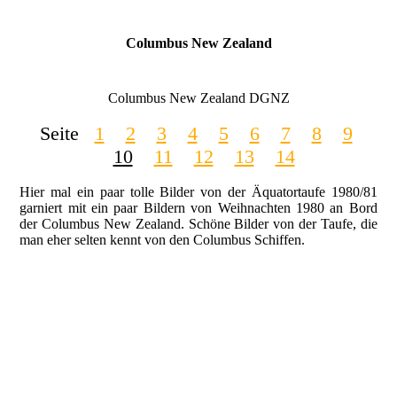
Columbus New Zealand
Columbus New Zealand DGNZ
Seite
1
2
3
4
5
6
7
8
9
10
11
12
13
14
Hier mal ein paar tolle Bilder von der Äquatortaufe 1980/81
garniert mit ein paar Bildern von Weihnachten 1980 an Bord
der Columbus New Zealand. Schöne Bilder von der Taufe, die
man eher selten kennt von den Columbus Schiffen.
"wer fährt wo" 1980-12 Columbus New Zealand