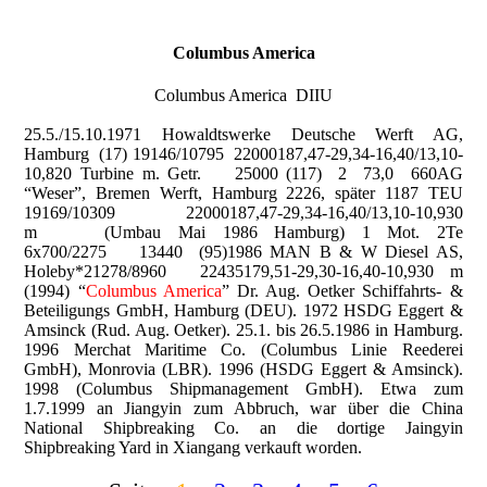
Columbus America
Columbus America DIIU
25.5./15.10.1971 Howaldtswerke Deutsche Werft AG,
Hamburg (17) 19146/10795 22000187,47-29,34-16,40/13,10-
10,820 Turbine m. Getr. 25000 (117) 2 73,0 660AG
“Weser”, Bremen Werft, Hamburg 2226, später 1187 TEU
19169/10309 22000187,47-29,34-16,40/13,10-10,930
m (Umbau Mai 1986 Hamburg) 1 Mot. 2Te
6x700/2275 13440 (95)1986 MAN B & W Diesel AS,
Holeby*21278/8960 22435179,51-29,30-16,40-10,930 m
(1994) “
Columbus America
” Dr. Aug. Oetker Schiffahrts- &
Beteiligungs GmbH, Hamburg (DEU). 1972 HSDG Eggert &
Amsinck (Rud. Aug. Oetker). 25.1. bis 26.5.1986 in Hamburg.
1996 Merchat Maritime Co. (Columbus Linie Reederei
GmbH), Monrovia (LBR). 1996 (HSDG Eggert & Amsinck).
1998 (Columbus Shipmanagement GmbH). Etwa zum
1.7.1999 an Jiangyin zum Abbruch, war über die China
National Shipbreaking Co. an die dortige Jaingyin
Shipbreaking Yard in Xiangang verkauft worden.