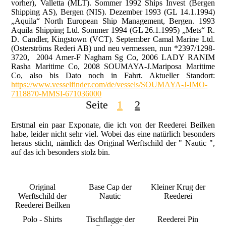
vorher), Valletta (MLT). Sommer 1992 Ships Invest (Bergen
Shipping AS), Bergen (NIS). Dezember 1993 (GL 14.1.1994)
„Aquila“ North European Ship Management, Bergen. 1993
Aquila Shipping Ltd. Sommer 1994 (GL 26.1.1995) „Mets“ R.
D. Candler, Kingstown (VCT). September Camal Marine Ltd.
(Osterströms Rederi AB) und neu vermessen, nun *2397/1298-
3720, 2004 Amer-F Nagham Sg Co, 2006 LADY RANIM
Rasha Maritime Co, 2008 SOUMAYA-J.Mariposa Maritime
Co, also bis Dato noch in Fahrt. Aktueller Standort:
https://www.vesselfinder.com/de/vessels/SOUMAYA-J-IMO-
7118870-MMSI-671036000
Seite
1
2
Erstmal ein paar Exponate, die ich von der Reederei Beilken
habe, leider nicht sehr viel. Wobei das eine natürlich besonders
heraus sticht, nämlich das Original Werftschild der " Nautic ",
auf das ich besonders stolz bin.
Original
Base Cap der
Kleiner Krug der
Werftschild der
Nautic
Reederei
Reederei Beilken
Polo - Shirts
Tischflagge der
Reederei Pin