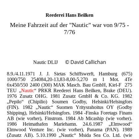
Reederei Hans Beilken
Meine Fahrzeit auf der "Nautic" war von 9/75 -
7/76
© David Callichan
Nautic DLIJ
8.9./4.11.1971 J. J. Sietas Schiffswerft, Hamburg (675)
1000/750 254084,20-13,83-8,00-5,270 m 1 Mot. 4Te
6x450/550 2400 (300) MAK Masch. Bau GmbH, Kiel-F 275
TEU „
Nautic
“ PRKR Reederei Hans Beilken, Brake (DEU).
1976 Zusatz OHG. 1981 Zusatz GmbH & Co. KG. 1982
„Pepilo“ (Chipilio) Soumen Godby, Helsinki/Helsingfors
(FIN). 1982 „Nautic“ Suomen Yritysrahoitus OY (Godby
Shipping), Helsinki/Helsingfors. 1984 -Finska Foretags Finans
AB (wie vorher), Finstrom. 1984 Ab Micaship (wie vorher).
1986 Heimathafen Mariehamn. 24.6.1987 „Elmwood“
Elmwood Venture Inc. (wie vorher), Panama (PAN). 1989
(Zusatz AB). 5.10.1990 „Nautic“ Msida Sea Co. Ltd. (wie