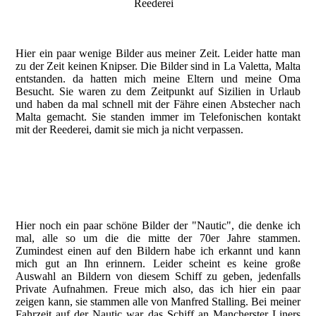
Reederei
Hier ein paar wenige Bilder aus meiner Zeit. Leider hatte man
zu der Zeit keinen Knipser. Die Bilder sind in La Valetta, Malta
entstanden. da hatten mich meine Eltern und meine Oma
Besucht. Sie waren zu dem Zeitpunkt auf Sizilien in Urlaub
und haben da mal schnell mit der Fähre einen Abstecher nach
Malta gemacht. Sie standen immer im Telefonischen kontakt
mit der Reederei, damit sie mich ja nicht verpassen.
Nautic in La Valetta, stehe oben auf dem Container
Nautic in La Valetta
Mutter, Oma und ich vor der Nautic in La Valetta
Hier noch ein paar schöne Bilder der "Nautic", die denke ich
mal, alle so um die die mitte der 70er Jahre stammen.
Zumindest einen auf den Bildern habe ich erkannt und kann
mich gut an Ihn erinnern. Leider scheint es keine große
Auswahl an Bildern von diesem Schiff zu geben, jedenfalls
Private Aufnahmen. Freue mich also, das ich hier ein paar
zeigen kann, sie stammen alle von Manfred Stalling. Bei meiner
Fahrzeit auf der Nautic war das Schiff an Mancherster Liners