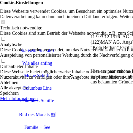
Cookie-Einstellungen
Diese Webseite verwendet Cookies, um Besuchern ein optimales Nutzerer
Datenverarbeitung kann dann auch in einem Drittland erfolgen. Weiter
Technisch notwendige
Diese Cookies sind zum Betrieb der Webseite notwendig, z.B. zum Sch
11.9./3.12.1976 AG
(122)MAN AG, Augs
Analytische
“Kota Berlian” Pacifi
Diese Cookies werden verwendet, um das Nutzererlebnis weiter zu optim
Startseite Seefahrt
Ausspielung von personalisierter Werbung durch die Nachverfolgung de
Wie alles anfing
Drittanbieter-Inhalte
Hier ein paar schöne 
Diese Webseite bietet möglicherweise Inhalte oder Funktionalitäten an,
Meine Schiffe
Schiffen,die sich ja 
Nutzeraktivität zu verfolgen oder ihre Angebote zu personalisieren und
aus bekannten Gründen 
Ablehnen
Alle akzeptieren
Columbus Line
Speichern
Mehr Informationen
Columbus Schiffe
Bild des Monats 🆕
Familie + See