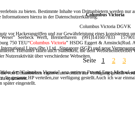
lebnis zu bieten. Bestimmte Inhalte von Drittanbietern werden nur ang
Columbus Victoria
e Informationen hierzu in der Datenschutzerklärung.
Columbus Victoria DGVK
utz vor Hackerangriffen und zur Gewährleistung eines konsistenten un
 “Weser” Seebeck Werft, Bremerhaven (991)14160/7833 157901
burg 750 TEU“
Columbus Victoria
” HSDG Eggert & Amsinck(Rud. Aug
c International Lines (Pte.) Ltd., Singapore (SGP) und neue Vermessu
ieren. Hierunter fallen auch Statistiken, die dem Webseitenbetreiber v
r Nutzeraktivität über verschiedene Webseiten.
Seite
1
2
3
Bilder der "Columbus Victoria" von meinem Freund Ernst Michael aus
 die von Drittanbietern eigenverantwortlich zur Verfügung gestellt wer
über die gesamte HP verteilen,zur verfügung gestellt.Auch ich war ein
 zu optimieren.
später eingestellt.