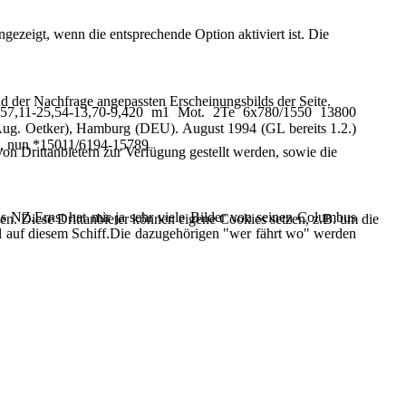
ezeigt, wenn die entsprechende Option aktiviert ist. Die
d der Nachfrage angepassten Erscheinungsbilds der Seite.
57,11-25,54-13,70-9,420 m1 Mot. 2Te 6x780/1550 13800
. Oetker), Hamburg (DEU). August 1994 (GL bereits 1.2.)
ng, nun *15011/6194-15789
on Drittanbietern zur Verfügung gestellt werden, sowie die
 NZ.Ernst hat mir ja sehr viele Bilder von seinen Columbus
den. Diese Drittanbieter können eigene Cookies setzen, z.B. um die
mal auf diesem Schiff.Die dazugehörigen "wer fährt wo" werden