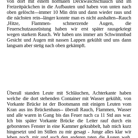
von dort mit einem normalen Deckwaschschlauch und im
Freizeitpäckchen in die Aufbauten und haben von unten nach
oben gelöscht---immer 10 Min drin und dann wieder raus und
die nächsten rein--länger konnte man es nicht aushalten--Rauch
,Hitze, Flammen- schmerzende Augen, die
Feuerschutzausrüstung haben wir erst später rausgekriegt
wegen starkem Rauch. Wir haben uns immer am Schwimmbad
Gesicht und Augen mit nassen Lappen gekühlt und uns dann
langsam aber stetig nach oben gekämpft.
Brand Columbus New Zealand,Vorkante Brücke © B.Friedrich
Brand Columbus New Zealand,....Pause © B.Friedrich
Brand Columbus New Zealand Achterkante Brücke ©
B.Friedrich
Überall standen Leute mit Schläuchen, Achterkante haben
welche die dort stehenden Container mit Wasser gekühlt, von
Vorkante Brücke ist der Bootsmann mit einigen Leuten vom
Kran aus ins Brückenhaus-- überall Rauch, Flammen, Wasser
und alle waren in Gang bis das Feuer nach ca 11 Std aus war.
Ich bin später Vorkante Brücke die Leiter rauf durch ein
geborstenes Fenster in eine Kammer gekrabbelt, hab mich kurz
hingesetzt und im Stillen zu mir gesagt - Junge alles klar wir
leben noch, mir und auch den anderen taten die Augen weh.