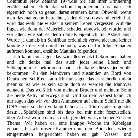
Columbus New Zealand 1974,die Sie aus Ihrer Erinnerung
erzählt haben. Finde das schon imponierend, das man sich
eigentlich noch so genau daran erinnern kann. Obwohl, wenn
man das mal genau betrachtet, jeder, der so etwas mit erlebt hat,
wird das wohl nie wieder in seinem Leben vergessen. Auf die
frage, wie denn der Materielle schaden abgewickelt wurde, und
vor allen, wie sah es denn damals eigentlich mit Asbest aus?
Wurde ja damals im Schiffbau ordentlich verwendet und keiner
konnte zu der zeit damit rechnen, was da für folge Schäden
auftreten konnten, erzählte Matthias folgendes:
…..ich kann nur sagen das wir alles ersetzt bekommen haben
und ich denke mal das auch jeder seine Lösch und
Schleppprämie bekommen hat. Ich habe dieses jedenfalls
bekommen. Zu den Manövern und zuständen an Bord von
Deutschen Schiffen kann ich nur sagen das es sicherlich nicht
mehr so ist wie es sein sollte doch es werden die Manöver
gemacht. Das weiß ich von meinem Bruder und meinem Sohn
die beide Aktiv unterwegs sind. Und zu dem Asbest kann ich
nur sagen das wir vor dem Anmustern auf einem Schiff nie die
DNA eines solchen verlangt haben…… !Pino sagte folgendes
dazu:….Spätfolgen sind bis dato bei mir nicht festzustellen,
über Asbest wurde damals nicht geredet, war zu keiner Zeit ein
Thema. Wir haben ca. eine knappe Woche im Kabelgatt
gehaust, bis wir unsere Kammern auf dem Bootsdeck wieder
einigermaßen hergerichtet haben--es gab Wasser und