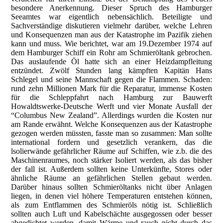
besondere Anerkennung. Dieser Spruch des Hamburger
Seeamtes war eigentlich nebensächlich. Beteiligte und
Sachverständige diskutieren vielmehr darüber, welche Lehren
und Konsequenzen man aus der Katastrophe im Pazifik ziehen
kann und muss. Wie berichtet, war am 19.Dezember 1974 auf
dem Hamburger Schiff ein Rohr am Schmieröltank gebrochen.
Das auslaufende Öl hatte sich an einer Heizdampfleitung
entzündet. Zwölf Stunden lang kämpften Kapitän Hans
Schlegel und seine Mannschaft gegen die Flammen. Schaden:
rund zehn Millionen Mark für die Reparatur, immense Kosten
für die Schleppfahrt nach Hamburg zur Bauwerft
Howaldtswerke-Deutsche Werft und vier Monate Ausfall der
“Columbus New Zealand”. Allerdings wurden die Kosten nur
am Rande erwähnt. Welche Konsequenzen aus der Katastrophe
gezogen werden müssten, fasste man so zusammen: Man sollte
international fordern und gesetzlich verankern, das die
lsolierwände gefährlicher Räume auf Schiffen, wie z.b. die des
Maschinenraumes, noch stärker Isoliert werden, als das bisher
der fall ist. Außerdem sollten keine Unterkünfte, Stores oder
ähnliche Räume an gefährlichen Stellen gebaut werden.
Darüber hinaus sollten Schmieröltanks nicht über Anlagen
liegen, in denen viel höhere Temperaturen entstehen können,
als zum Entflammen des Schmieröls nötig ist. Schließlich
sollten auch Luft und Kabelschächte ausgegossen oder besser
abgedichtet werden, damit Wärme und rauch nicht durch das