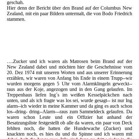
geschah.
Hier denn der Bericht über den Brand auf der Columbus New
Zealand, mit ein paar Bildern untermalt, die von Bodo Friedrich
stammen.
Brand Columbus New Zealand © B.Friedrich
Brand Columbus New Zealand © B.Friedrich
Brand Columbus New Zealand © B.Friedrich
….Zucker und ich waren als Matrosen beim Brand auf der
New Zealand dabei und möchten hier die Geschehnisse vom
20. Dez 1974 mit unseren Worten und aus unserer Erinnerung
erzählen, wir waren von Anfang bis Ende in einem Trupp--wir
wurden morgens gegen 5 Uhr vom Alarmklingeln geweckt--
raus aus der Koje, angezogen und in den Gang gelaufen. Im
Treppenhaus liefen Ing´s im weißen Kesselpäckchen nach
unten, und als ich fragte was los sei, wurde gesagt-- ist nur Ing
alarm--ich wieder in meine Kammer und da ging es auch schon
los--dring- dring--Alarm---raus zum Sammeldeck gelaufen. Da
waren schon Leute und ein Offizier hat anhand der
Besatzungsliste festgestellt ob alle da waren, ein paar von Deck
fehlten noch, die hatten die Hundewache (Zucker) und
knackten noch, es hies du und du Spinne und ich waren mit