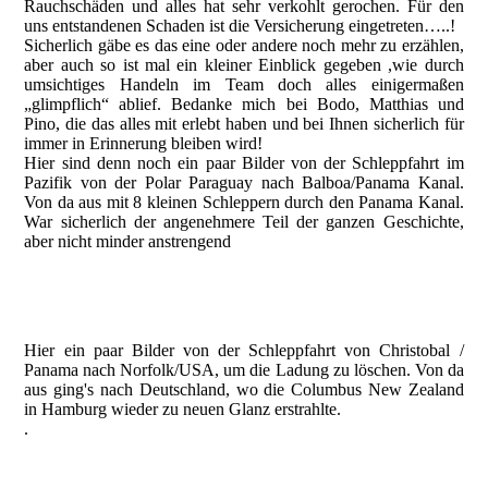
Rauchschäden und alles hat sehr verkohlt gerochen. Für den
uns entstandenen Schaden ist die Versicherung eingetreten…..!
Sicherlich gäbe es das eine oder andere noch mehr zu erzählen,
aber auch so ist mal ein kleiner Einblick gegeben ,wie durch
umsichtiges Handeln im Team doch alles einigermaßen
„glimpflich“ ablief. Bedanke mich bei Bodo, Matthias und
Pino, die das alles mit erlebt haben und bei Ihnen sicherlich für
immer in Erinnerung bleiben wird!
Hier sind denn noch ein paar Bilder von der Schleppfahrt im
Pazifik von der Polar Paraguay nach Balboa/Panama Kanal.
Von da aus mit 8 kleinen Schleppern durch den Panama Kanal.
War sicherlich der angenehmere Teil der ganzen Geschichte,
aber nicht minder anstrengend
Polar Paraguay schleppt die CNZ © B.Friedrich
Polar Paraguay schleppt die CNZ © B.Friedrich
Hier ein paar Bilder von der Schleppfahrt von Christobal /
Panama nach Norfolk/USA, um die Ladung zu löschen. Von da
aus ging's nach Deutschland, wo die Columbus New Zealand
in Hamburg wieder zu neuen Glanz erstrahlte.
.
CNZ,Schlepper Amy und Joan Moran © B.Friedrich