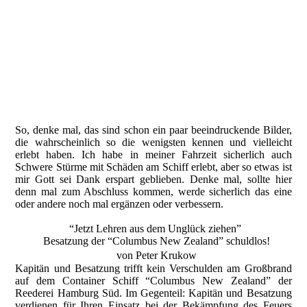
CNZ,Schlepper Amy und Joan Moran © B.Friedrich
CNZ,Schlepper Amy und Joan Moran © B.Friedrich
CNZ,Schlepper Amy und Joan Moran © B.Friedrich
CNZ,Schlepper Amy und Joan Moran © B.Friedrich
CNZ,Schlepper Amy und Joan Moran © B.Friedrich
So, denke mal, das sind schon ein paar beeindruckende Bilder,
die wahrscheinlich so die wenigsten kennen und vielleicht
erlebt haben. Ich habe in meiner Fahrzeit sicherlich auch
Schwere Stürme mit Schäden am Schiff erlebt, aber so etwas ist
mir Gott sei Dank erspart geblieben. Denke mal, sollte hier
denn mal zum Abschluss kommen, werde sicherlich das eine
oder andere noch mal ergänzen oder verbessern.
“Jetzt Lehren aus dem Unglück ziehen”
Besatzung der “Columbus New Zealand” schuldlos!
von Peter Krukow
Kapitän und Besatzung trifft kein Verschulden am Großbrand
auf dem Container Schiff “Columbus New Zealand” der
Reederei Hamburg Süd. Im Gegenteil: Kapitän und Besatzung
verdienen für Ihren Einsatz bei der Bekämpfung des Feuers