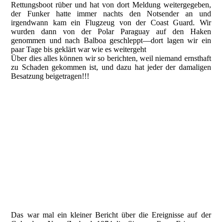
Rettungsboot rüber und hat von dort Meldung weitergegeben,
der Funker hatte immer nachts den Notsender an und
irgendwann kam ein Flugzeug von der Coast Guard. Wir
wurden dann von der Polar Paraguay auf den Haken
genommen und nach Balboa geschleppt—dort lagen wir ein
paar Tage bis geklärt war wie es weitergeht
Über dies alles können wir so berichten, weil niemand ernsthaft
zu Schaden gekommen ist, und dazu hat jeder der damaligen
Besatzung beigetragen!!!
Brand Columbus New Zealand Brückendeck© B.Friedrich
Brand Columbus New Zealand Achterkante Brücke©
B.Friedrich
Brand Columbus New Zealand,das waren Kammern©
B.Friedrich
Brand Columbus New Zealand,Funkerbude © B.Friedrich
Col.NZ Die Ersatzkammern im Kabelgatt © B.Friedrich
Col.NZ Die Ersatzkammern im Kabelgatt © B.Friedrich
Das war mal ein kleiner Bericht über die Ereignisse auf der