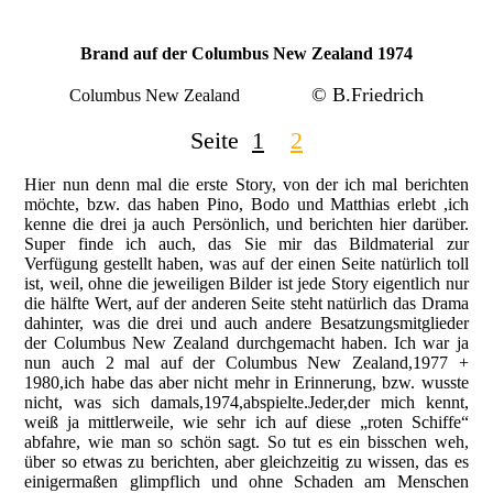
Brand auf der Columbus New Zealand 1974
© B.Friedrich
Columbus New Zealand
Seite
1
2
Hier nun denn mal die erste Story, von der ich mal berichten
möchte, bzw. das haben Pino, Bodo und Matthias erlebt ,ich
kenne die drei ja auch Persönlich, und berichten hier darüber.
Super finde ich auch, das Sie mir das Bildmaterial zur
Verfügung gestellt haben, was auf der einen Seite natürlich toll
ist, weil, ohne die jeweiligen Bilder ist jede Story eigentlich nur
die hälfte Wert, auf der anderen Seite steht natürlich das Drama
dahinter, was die drei und auch andere Besatzungsmitglieder
der Columbus New Zealand durchgemacht haben. Ich war ja
nun auch 2 mal auf der Columbus New Zealand,1977 +
1980,ich habe das aber nicht mehr in Erinnerung, bzw. wusste
nicht, was sich damals,1974,abspielte.Jeder,der mich kennt,
weiß ja mittlerweile, wie sehr ich auf diese „roten Schiffe“
abfahre, wie man so schön sagt. So tut es ein bisschen weh,
über so etwas zu berichten, aber gleichzeitig zu wissen, das es
einigermaßen glimpflich und ohne Schaden am Menschen