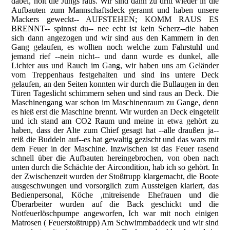
dabei, holt die Jungs raus. Wir sind dann zu dritt wieder in die
Aufbauten zum Mannschaftsdeck gerannt und haben unsere
Mackers geweckt-- AUFSTEHEN; KOMM RAUS ES
BRENNT-- spinnst du-- nee echt ist kein Scherz--die haben
sich dann angezogen und wir sind aus den Kammern in den
Gang gelaufen, es wollten noch welche zum Fahrstuhl und
jemand rief --nein nicht-- und dann wurde es dunkel, alle
Lichter aus und Rauch im Gang, wir haben uns am Geländer
vom Treppenhaus festgehalten und sind ins untere Deck
gelaufen, an den Seiten konnten wir durch die Bullaugen in den
Türen Tageslicht schimmern sehen und sind raus an Deck. Die
Maschinengang war schon im Maschinenraum zu Gange, denn
es hieß erst die Maschine brennt. Wir wurden an Deck eingeteilt
und ich stand am CO2 Raum und meine in etwa gehört zu
haben, dass der Alte zum Chief gesagt hat --alle draußen ja--
reiß die Buddeln auf--es hat gewaltig gezischt und das wars mit
dem Feuer in der Maschine. Inzwischen ist das Feuer rasend
schnell über die Aufbauten hereingebrochen, von oben nach
unten durch die Schächte der Aircondition, hab ich so gehört. In
der Zwischenzeit wurden der Stoßtrupp klargemacht, die Boote
ausgeschwungen und vorsorglich zum Aussteigen klariert, das
Bedienpersonal, Köche ,mitreisende Ehefrauen und die
Überarbeiter wurden auf die Back geschickt und die
Notfeuerlöschpumpe angeworfen, Ich war mit noch einigen
Matrosen ( Feuerstoßtrupp) Am Schwimmbaddeck und wir sind