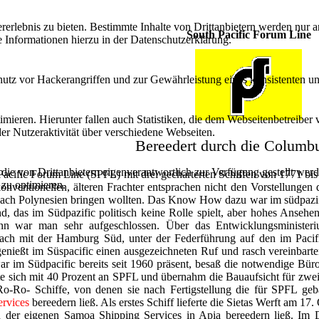
lebnis zu bieten. Bestimmte Inhalte von Drittanbietern werden nur ang
South Pacific Forum Line
e Informationen hierzu in der Datenschutzerklärung.
utz vor Hackerangriffen und zur Gewährleistung eines konsistenten un
ieren. Hierunter fallen auch Statistiken, die dem Webseitenbetreiber v
r Nutzeraktivität über verschiedene Webseiten.
Bereedert durch die Columb
 die von Drittanbietern eigenverantwortlich zur Verfügung gestellt wer
acific Forum Line (SPFL) mit drei gecharterten Schiffen von 1771 bi
 zu optimieren.
onventionellen, älteren Frachter entsprachen nicht den Vorstellunge
nach Polynesien bringen wollten. Das Know How dazu war im südpazi
, das im Südpazific politisch keine Rolle spielt, aber hohes Ansehe
nn war man sehr aufgeschlossen. Über das Entwicklungsminister
ach mit der Hamburg Süd, unter der Federführung auf den im Pacifi
enießt im Süspacific einen ausgezeichneten Ruf und rasch vereinba
r im Südpacific bereits seit 1960 präsent, besaß die notwendige Bür
e sich mit 40 Prozent an SPFL und übernahm die Bauaufsicht für zwei b
o-Ro- Schiffe, von denen sie nach Fertigstellung die für SPFL 
rvices
bereedern ließ. Als erstes Schiff lieferte die Sietas Werft am
 der eigenen Samoa Shipping Services in Apia bereedern ließ. Im