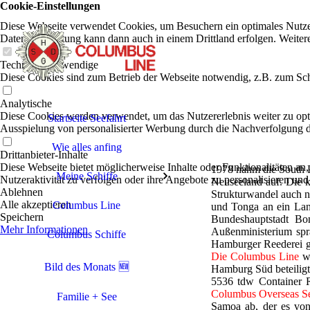
Cookie-Einstellungen
Diese Webseite verwendet Cookies, um Besuchern ein optimales Nutzerer
Datenverarbeitung kann dann auch in einem Drittland erfolgen. Weiter
Technisch notwendige
Diese Cookies sind zum Betrieb der Webseite notwendig, z.B. zum Sch
Analytische
Diese Cookies werden verwendet, um das Nutzererlebnis weiter zu optim
Startseite Seefahrt
Ausspielung von personalisierter Werbung durch die Nachverfolgung de
Wie alles anfing
Drittanbieter-Inhalte
Diese Webseite bietet möglicherweise Inhalte oder Funktionalitäten an,
1978 nahm die South P
Meine Schiffe
Nutzeraktivität zu verfolgen oder ihre Angebote zu personalisieren und
Neuseeland auf. Die k
Ablehnen
Strukturwandel auch 
Alle akzeptieren
Columbus Line
und Tonga an ein Land
Speichern
Bundeshauptstadt Bo
Mehr Informationen
Außenministerium spr
Columbus Schiffe
Hamburger Reederei g
Die Columbus Line
wa
Bild des Monats 🆕
Hamburg Süd beteiligt
5536 tdw Container R
Columbus Overseas Se
Familie + See
Samoa ab, der es von