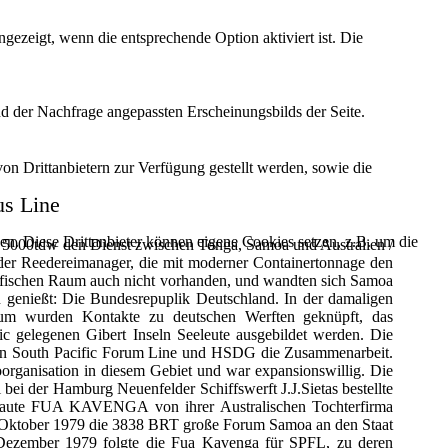
ezeigt, wenn die entsprechende Option aktiviert ist. Die
d der Nachfrage angepassten Erscheinungsbilds der Seite.
on Drittanbietern zur Verfügung gestellt werden, sowie die
us Line
den. Diese Drittanbieter können eigene Cookies setzen, z.B. um die
s 5000tdw den Dienst zwischen Tonga, Samoa und Australien /
n der Reedereimanager, die mit moderner Containertonnage den
fischen Raum auch nicht vorhanden, und wandten sich Samoa
n genießt: Die Bundesrepuplik Deutschland. In der damaligen
ium wurden Kontakte zu deutschen Werften geknüpft, das
c gelegenen Gibert Inseln Seeleute ausgebildet werden. Die
rten South Pacific Forum Line und HSDG die Zusammenarbeit.
oorganisation in diesem Gebiet und war expansionswillig. Die
ei der Hamburg Neuenfelder Schiffswerft J.J.Sietas bestellte
gebaute FUA KAVENGA von ihrer Australischen Tochterfirma
 17. Oktober 1979 die 3838 BRT große Forum Samoa an den Staat
 Dezember 1979 folgte die Fua Kavenga für SPFL, zu deren