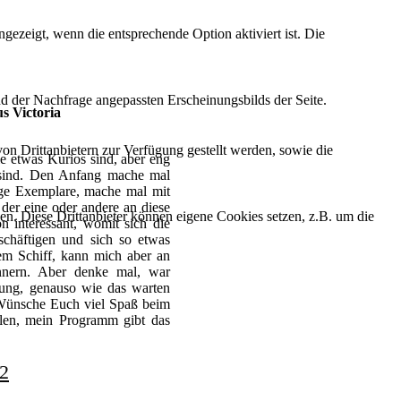
ezeigt, wenn die entsprechende Option aktiviert ist. Die
d der Nachfrage angepassten Erscheinungsbilds der Seite.
s Victoria
on Drittanbietern zur Verfügung gestellt werden, sowie die
die etwas Kurios sind, aber eng
 sind. Den Anfang mache mal
ige Exemplare, mache mal mit
h der eine oder andere an diese
den. Diese Drittanbieter können eigene Cookies setzen, z.B. um die
on interessant, womit sich die
schäftigen und sich so etwas
sem Schiff, kann mich aber an
innern. Aber denke mal, war
ung, genauso wie das warten
 Wünsche Euch viel Spaß beim
ellen, mein Programm gibt das
2