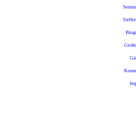
Seema
Treffe
Biogr
Große
Gä
Konta
Im