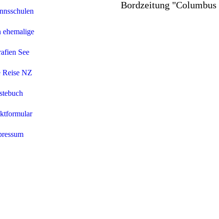
Bordzeitung "Columbus 
nnsschulen
n ehemalige
afien See
 Reise NZ
stebuch
ktformular
pressum