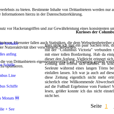
lebnis zu bieten. Bestimmte Inhalte von Drittanbietern werden nur ang
e Informationen hierzu in der Datenschutzerklärung.
utz vor Hackerangriffen und zur Gewährleistung eines konsistenten un
Kurioses der Columbu
ieren. Hierunter fallen auch Statistiken, die dem Webseitenbetreiber v
ite Seefahrt
Hier stelle ich mal ein paar Sachen rein, 
r Nutzeraktivität über verschiedene Webseiten.
mit der "Columbus Victoria" verbunden
lles anfing
mit einer tollen Bordzeitung. Hab da ein
dieser den Anfang. Vielleicht erinnert sic
 die von Drittanbietern eigenverantwortlich zur Verfügung gestellt wer
Zeitung und erfreut sich darüber. Ist sch
e Schiffe
 zu optimieren.
Seeleute während eines langen Törns be
einfallen lassen. Ich war ja auch auf die
mbus Line
diese Zeitung eigentlich nicht mehr er
sicherlich eine Willkommende Abwechsel
us Schiffe
auf die Fußball Ergebnisse vom Funker!
lesen, größer konnte ich das nicht einst
nicht her.
s Monats 🆕
Seite
1
lie + See